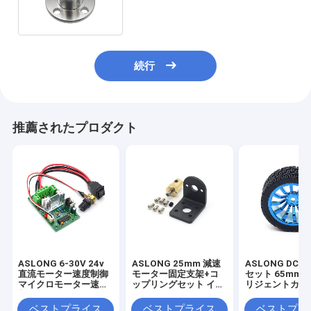
続行
推薦されたプロダクト
ASLONG 6-30V 24v
ASLONG 25mm 減速
ASLONG DC
直流モーター速度制御
モーター固定支架+コ
セット 65mm 
マイクロモーター速度
ップリングセット イン
リジェントカー
制御ボード J809
テリジェントカータイ
ーホイール 減
74*47*28mm直流モー
ヤコップリング DC減
ー 低速モータ
ベストプライス
ベストプライス
ベストプラ