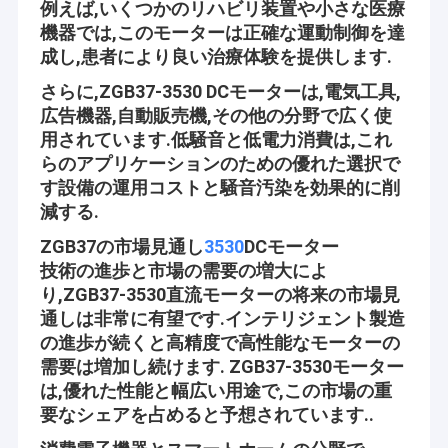
例えば,いくつかのリハビリ装置や小さな医療
機器では,このモーターは正確な運動制御を達
成し,患者により良い治療体験を提供します.
さらに,ZGB37-3530 DCモーターは,電気工具,
広告機器,自動販売機,その他の分野で広く使
用されています.低騒音と低電力消費は,これ
らのアプリケーションのための優れた選択で
す設備の運用コストと騒音汚染を効果的に削
減する.
ZGB37の市場見通し
3530
DCモーター
技術の進歩と市場の需要の増大によ
り,ZGB37-3530直流モーターの将来の市場見
通しは非常に有望です.インテリジェント製造
の進歩が続くと高精度で高性能なモーターの
需要は増加し続けます. ZGB37-3530モーター
は,優れた性能と幅広い用途で,この市場の重
要なシェアを占めると予想されています..