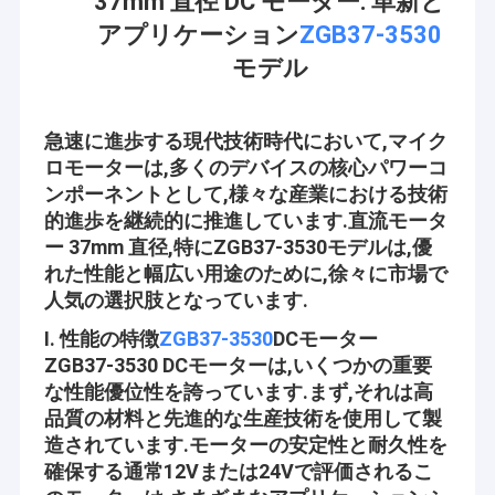
37mm 直径 DC モーター: 革新と
アプリケーション
ZGB37-3530
モデル
急速に進歩する現代技術時代において,マイク
ロモーターは,多くのデバイスの核心パワーコ
ンポーネントとして,様々な産業における技術
的進歩を継続的に推進しています.直流モータ
ー 37mm 直径,特にZGB37-3530モデルは,優
れた性能と幅広い用途のために,徐々に市場で
人気の選択肢となっています.
I. 性能の特徴
ZGB37-3530
DCモーター
ZGB37-3530 DCモーターは,いくつかの重要
な性能優位性を誇っています.まず,それは高
品質の材料と先進的な生産技術を使用して製
造されています.モーターの安定性と耐久性を
確保する通常12Vまたは24Vで評価されるこ