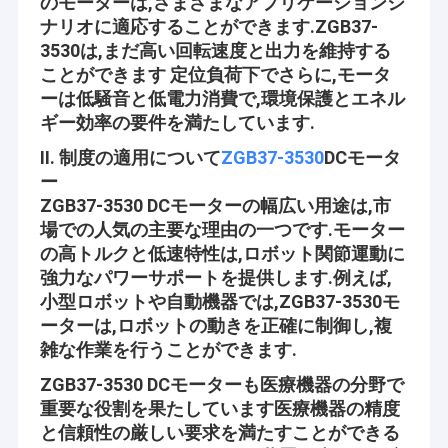
のモーターは,さまざまなアプリケーションシ
ナリオに適応することができます.ZGB37-
3530は,まだ高い回転速度と出力を維持する
ことができます 定位負荷下でさらに,モータ
ーは低騒音と低電力消費で,環境保護とエネル
ギー効率の要件を満たしています.
II. 制度の適用について
ZGB37-3530
DCモータ
ー
ZGB37-3530 DCモーターの幅広い用途は,市
場での人気の主要な理由の一つです.モーター
の高トルクと低速特性は,ロボット関節運動に
強力なパワーサポートを提供します.例えば,
小型ロボットや自動機器では,ZGB37-3530モ
ーターは,ロボットの動きを正確に制御し,複
雑な作業を行うことができます.
ZGB37-3530 DCモーターも医療機器の分野で
重要な役割を果たしています医療機器の精度
と信頼性の厳しい要求を満たすことができる