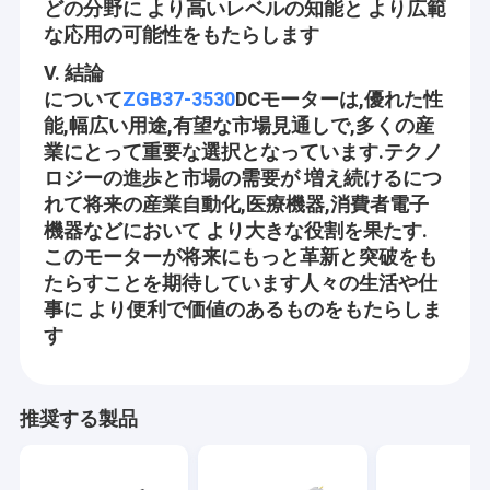
トは多くの企業で広く使用される。私達のプロダクトはユーザー
どの分野に より高いレベルの知能と より広範
工場旅行
によって広くそして絶えず経済的な、社会的な必要性を変化に対
な応用の可能性をもたらします
応できる確認され、信頼され。私達はすべての人生の歩みからの
新しく、古い顧客未来のビジネス関係および相互成功のための私
品質管理
V. 結論
達に連絡するために歓迎する!
について
ZGB37-3530
DCモーターは,優れた性
私達に連絡しなさい
能,幅広い用途,有望な市場見通しで,多くの産
業にとって重要な選択となっています.テクノ
会社の視野
ニュース
ロジーの進歩と市場の需要が 増え続けるにつ
以来科学技術、ますますオートメーション入って来ている、世帯
れて将来の産業自動化,医療機器,消費者電子
場合
のように、人々の生命に、仕事および環境オフィス、美およびヘ
機器などにおいて より大きな役割を果たす.
ルスケア、安全な広告の保証、交通およびコミュニケーション、
このモーターが将来にもっと革新と突破をも
旅行およびホテル、装置および用具、Automotives、等一日一日
たらすことを期待しています人々の生活や仕
と成長している。
事に より便利で価値のあるものをもたらしま
12mm マイクロDCギアモーター
す
Aslongは人々の生命をより便利、快適安全にさせることで従事し
16mm-20mm ミニ DCギアモーター
ている!中心が付いているあらゆるモーターを造りなさい!
中心の価値
25mm DCギヤ モーター
推奨する製品
相互利点:
37mm 小型直流ギアモーター
よりよいの提供すれば私達の顧客へのよりよいモーターそしてサ