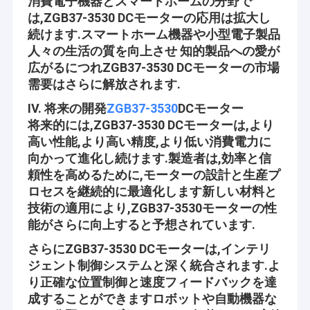
消費電子機器とスマートホームの分野で
は,ZGB37-3530 DCモーターの応用は拡大し
続けます.スマートホーム機器や小型電子製品
人々の生活の質を向上させ 知的製品への愛が
広がるにつれZGB37-3530 DCモーターの市場
需要はさらに解放されます.
IV. 将来の開発
ZGB37-3530
DCモーター
将来的には,ZGB37-3530 DCモーターは,より
高い性能,より高い精度,より低い消費電力に
向かって進化し続けます.製造者は,効率と信
頼性を高めるために,モーターの設計と生産プ
ロセスを継続的に最適化します新しい材料と
技術の適用により,ZGB37-3530モーターの性
能がさらに向上すると予想されています.
家
さらにZGB37-3530 DCモーターは,インテリ
シンセンJinshunlaiteモーターCo.、株式会社はdcギヤ モーター、
プロダクト
bldcモーター、みみずギヤ モーター、マイクロ モーター、pwm
ジェント制御システムと深く統合されます.よ
モーター等、Aslongの製造業者である私達のブランドである。設
り正確な位置制御と速度フィードバックを達
備が整っている試験設備および強い技術的な力を使って。広い範
私達について
成することができますロボットや自動機器な
囲、良質、適正価格および流行の設計によって、私達のプロダク