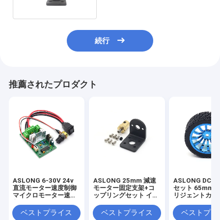
続行
推薦されたプロダクト
ASLONG 6-30V 24v
ASLONG 25mm 減速
ASLONG DC
直流モーター速度制御
モーター固定支架+コ
セット 65mm 
マイクロモーター速度
ップリングセット イン
リジェントカー
制御ボード J809
テリジェントカータイ
ーホイール 減
74*47*28mm直流モー
ヤコップリング DC減
ー 低速モータ
ベストプライス
ベストプライス
ベストプラ
ター速度制御器
速モーター固定座席
ル