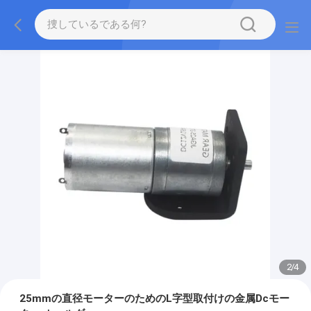
2
/
4
25mmの直径モーターのためのL字型取付けの金属Dcモー